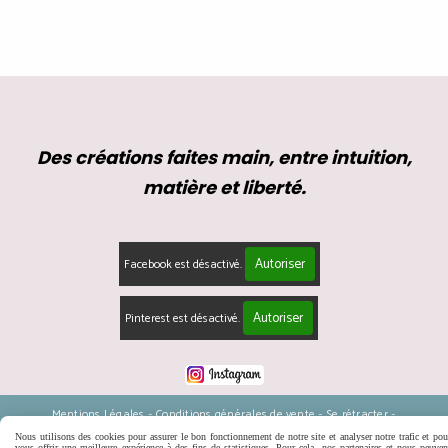
Des créations faites main, entre intuition,
matière et liberté.
Autoriser
Facebook est désactivé.
Autoriser
Pinterest est désactivé.
Mentions Légales
Conditions générales de vente
Se rétracter
Politique de confidentialité
Gestion cookies
Mon Compte
Nous utilisons des cookies pour assurer le bon fonctionnement de notre site et analyser notre trafic et pou
vous offrir une meilleure expérience à des fins de statistiques. Pour cela, nos partenaires et nous peuven