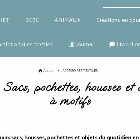
HET
BEBE
ANIMAUX
Créations en cou
rtfolio toiles textiles
Journal
Livre d'or
ACCESSOIRES TEXTILES
Accueil
Sacs, pochettes, housses et 
à motifs
main: sacs, housses, pochettes et objets du quotidien en