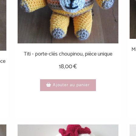
Mi
Titi - porte-clés choupinou, pièce unique
èce
18,00
€
Ajouter au panier