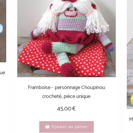
que
Framboise - personnage Choupinou
crocheté, pièce unique
45,00
€
M
Ajouter au panier