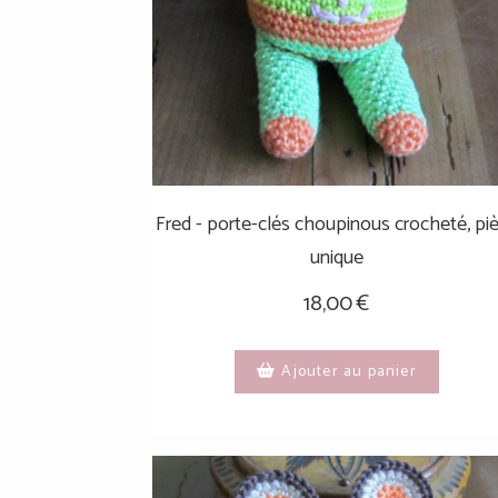
Fred - porte-clés choupinous crocheté, pi
unique
18,00
€
Ajouter au panier