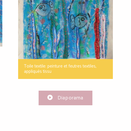
Toile textile: peinture et feutres textiles,
appliqués tissu
Diaporama