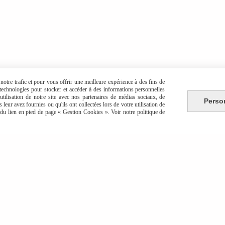
otre trafic et pour vous offrir une meilleure expérience à des fins de
s technologies pour stocker et accéder à des informations personnelles
tilisation de notre site avec nos partenaires de médias sociaux, de
Perso
leur avez fournies ou qu'ils ont collectées lors de votre utilisation de
e du lien en pied de page « Gestion Cookies ». Voir notre politique de
réations faites main, entre intuition, matière et li