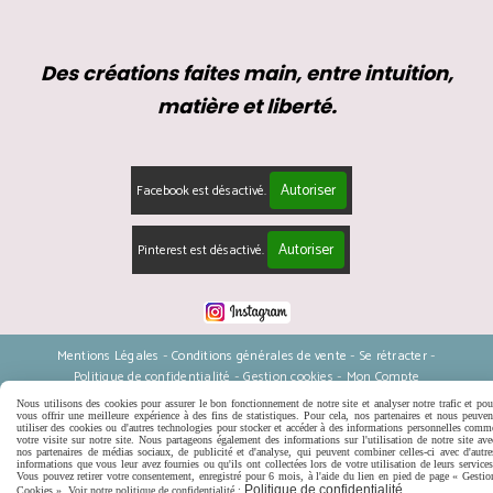
Des créations faites main, entre intuition,
matière et liberté.
Autoriser
Facebook est désactivé.
Autoriser
Pinterest est désactivé.
Mentions Légales
Conditions générales de vente
Se rétracter
Politique de confidentialité
Gestion cookies
Mon Compte
Nous utilisons des cookies pour assurer le bon fonctionnement de notre site et analyser notre trafic et pou
vous offrir une meilleure expérience à des fins de statistiques. Pour cela, nos partenaires et nous peuven
utiliser des cookies ou d'autres technologies pour stocker et accéder à des informations personnelles comm
votre visite sur notre site. Nous partageons également des informations sur l'utilisation de notre site ave
nos partenaires de médias sociaux, de publicité et d'analyse, qui peuvent combiner celles-ci avec d'autre
informations que vous leur avez fournies ou qu'ils ont collectées lors de votre utilisation de leurs services
Vous pouvez retirer votre consentement, enregistré pour 6 mois, à l'aide du lien en pied de page « Gestio
Politique de confidentialité
Cookies ». Voir notre politique de confidentialité :