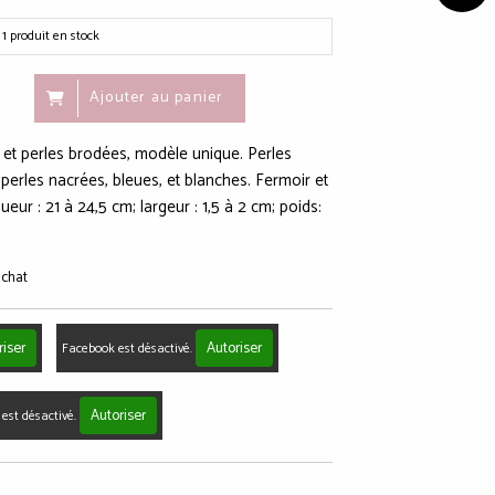
1
produit en stock
Ajouter au panier
é et perles brodées, modèle unique. Perles
 perles nacrées, bleues, et blanches. Fermoir et
eur : 21 à 24,5 cm; largeur : 1,5 à 2 cm; poids:
achat
riser
Autoriser
Facebook est désactivé.
Autoriser
est désactivé.