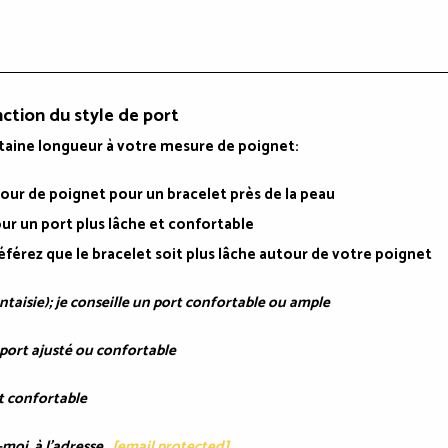
nction du style de port
rtaine longueur à votre mesure de poignet:
e tour de poignet pour un bracelet près de la peau
our un port plus lâche et confortable
référez que le bracelet soit plus lâche autour de votre poignet
antaisie); je conseille un port confortable ou ample
 port ajusté ou confortable
rt confortable
z-moi à l'adresse
[email protected]