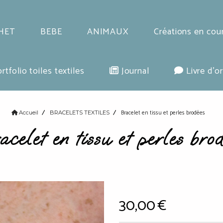
HET
BEBE
ANIMAUX
Créations en cou
rtfolio toiles textiles
Journal
Livre d'or
Bracelet en tissu et perles brodées
Accueil
BRACELETS TEXTILES
celet en tissu et perles bro
30,00
€