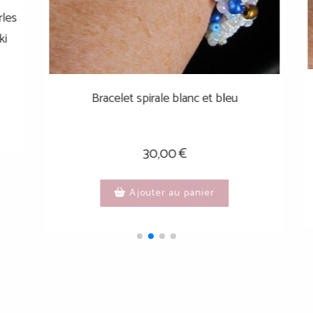
Bracelet en tissu et perles brodées
bracele
facet
30,00
€
Ajouter au panier