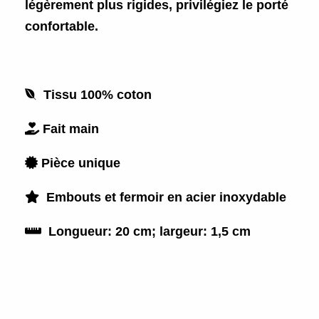
légèrement plus rigides, privilégiez le porté
confortable.

Tissu 100% coton

Fait main

Pièce unique

Embouts et fermoir en acier inoxydable

Longueur: 20 cm; largeur: 1,5 cm