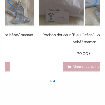
offret Tendresse - Cadeau naissance bébé/ maman
Pocho
75,00
€
Ajouter au panier