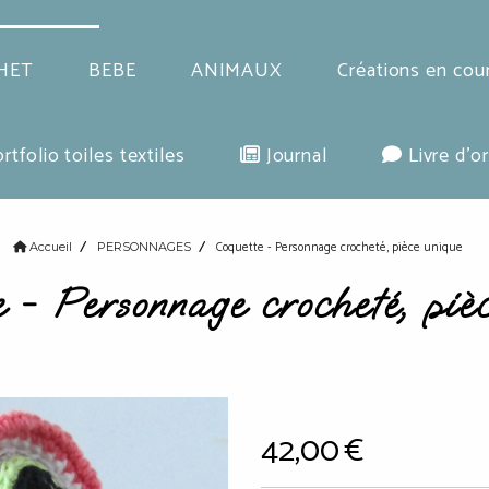
HET
BEBE
ANIMAUX
Créations en cou
rtfolio toiles textiles
Journal
Livre d'or
Coquette - Personnage crocheté, pièce unique
Accueil
PERSONNAGES
 - Personnage crocheté, piè
42,00
€