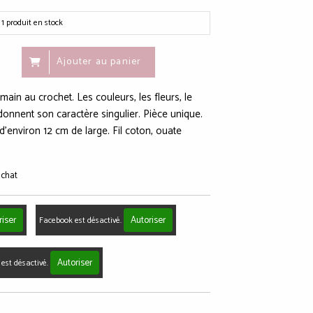
1
produit en stock
Ajouter au panier
ain au crochet. Les couleurs, les fleurs, le
i donnent son caractère singulier. Pièce unique.
d'environ 12 cm de large. Fil coton, ouate
achat
riser
Autoriser
Facebook est désactivé.
Autoriser
est désactivé.