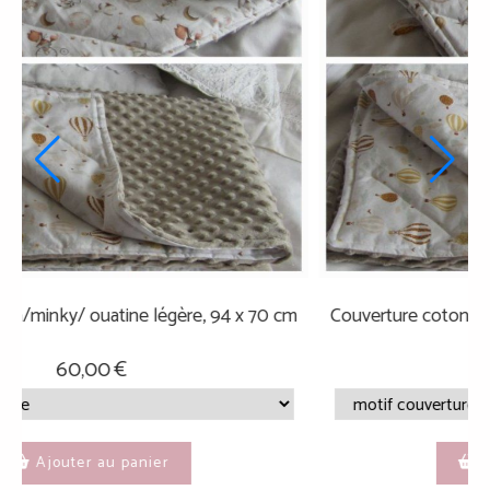
ouverture coton/minky/ ouatine légère, 94 x 70 cm
Couver
60,00
€
Ajouter au panier