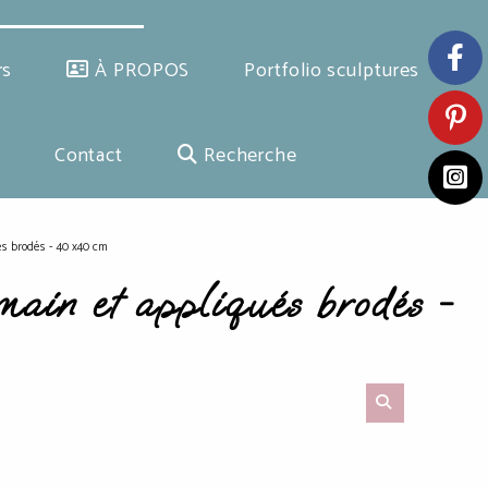
rs
À PROPOS
Portfolio sculptures
Contact
Recherche
és brodés - 40 x40 cm
main et appliqués brodés -