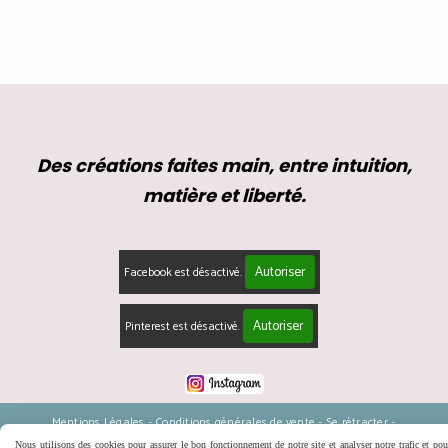
Des créations faites main, entre intuition,
matière et liberté.
Autoriser
Facebook est désactivé.
Autoriser
Pinterest est désactivé.
Mentions Légales
Conditions générales de vente
Se rétracter
Politique de confidentialité
Gestion cookies
Mon Compte
Nous utilisons des cookies pour assurer le bon fonctionnement de notre site et analyser notre trafic et pou