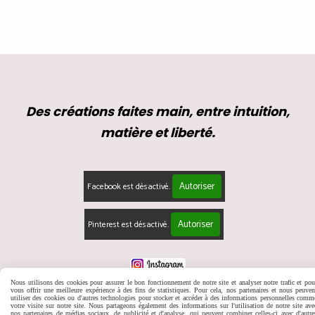
Des créations faites main, entre intuition,
matière et liberté.
Autoriser
Facebook est désactivé.
Autoriser
Pinterest est désactivé.
Nous utilisons des cookies pour assurer le bon fonctionnement de notre site et analyser notre trafic et pou
Mentions Légales
Conditions générales de vente
Se rétracter
vous offrir une meilleure expérience à des fins de statistiques. Pour cela, nos partenaires et nous peuven
utiliser des cookies ou d'autres technologies pour stocker et accéder à des informations personnelles comm
Politique de confidentialité
Gestion cookies
Mon Compte
votre visite sur notre site. Nous partageons également des informations sur l'utilisation de notre site ave
nos partenaires de médias sociaux, de publicité et d'analyse, qui peuvent combiner celles-ci avec d'autre