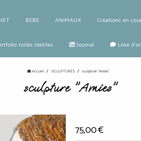
HET
BEBE
ANIMAUX
Créations en cou
rtfolio toiles textiles
Journal
Livre d'or
sculpture "Amies"
Accueil
SCULPTURES
sculpture "Amies"
75,00
€