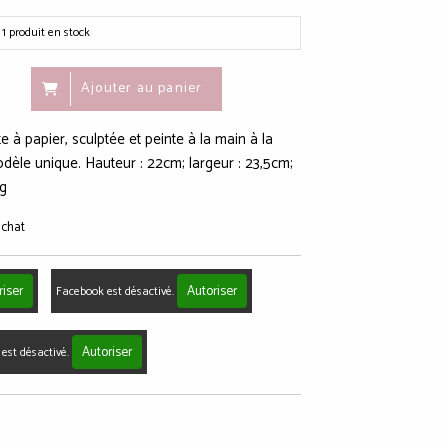
1
produit en stock
Ajouter au panier
 à papier, sculptée et peinte à la main à la
odèle unique. Hauteur : 22cm; largeur : 23,5cm;
4g
achat
riser
Autoriser
Facebook est désactivé.
Autoriser
est désactivé.