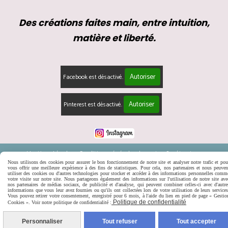
Des créations faites main, entre intuition,
matière et liberté.
Autoriser
Facebook est désactivé.
Autoriser
Pinterest est désactivé.
Mentions Légales
Conditions générales de vente
Se rétracter
Politique de confidentialité
Gestion cookies
Mon Compte
Nous utilisons des cookies pour assurer le bon fonctionnement de notre site et analyser notre trafic et pou
vous offrir une meilleure expérience à des fins de statistiques. Pour cela, nos partenaires et nous peuven
utiliser des cookies ou d'autres technologies pour stocker et accéder à des informations personnelles comm
votre visite sur notre site. Nous partageons également des informations sur l'utilisation de notre site ave
nos partenaires de médias sociaux, de publicité et d'analyse, qui peuvent combiner celles-ci avec d'autre
informations que vous leur avez fournies ou qu'ils ont collectées lors de votre utilisation de leurs services
Vous pouvez retirer votre consentement, enregistré pour 6 mois, à l'aide du lien en pied de page « Gestio
Politique de confidentialité
Cookies ». Voir notre politique de confidentialité :
Personnaliser
Tout refuser
Tout accepter