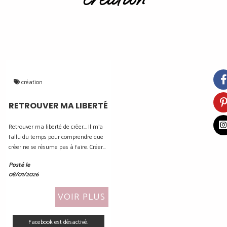
création
RETROUVER MA LIBERTÉ
Retrouver ma liberté de créer... Il m'a
fallu du temps pour comprendre que
créer ne se résume pas à faire. Créer
c'est ouvrir un espace, parfois
Posté le
minuscule - un coin de table,
08/01/2026
quelques heures par ci par là - mais...
VOIR PLUS
Facebook est désactivé.