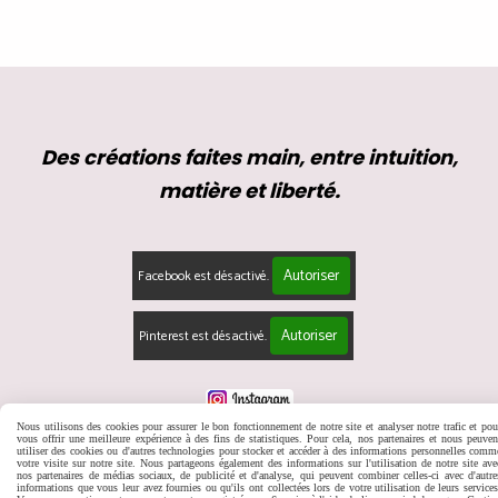
Des créations faites main, entre intuition,
matière et liberté.
Autoriser
Facebook est désactivé.
Autoriser
Pinterest est désactivé.
Nous utilisons des cookies pour assurer le bon fonctionnement de notre site et analyser notre trafic et pou
vous offrir une meilleure expérience à des fins de statistiques. Pour cela, nos partenaires et nous peuven
Mentions Légales
Conditions générales de vente
Se rétracter
utiliser des cookies ou d'autres technologies pour stocker et accéder à des informations personnelles comm
Politique de confidentialité
Gestion cookies
Mon Compte
votre visite sur notre site. Nous partageons également des informations sur l'utilisation de notre site ave
nos partenaires de médias sociaux, de publicité et d'analyse, qui peuvent combiner celles-ci avec d'autre
informations que vous leur avez fournies ou qu'ils ont collectées lors de votre utilisation de leurs services