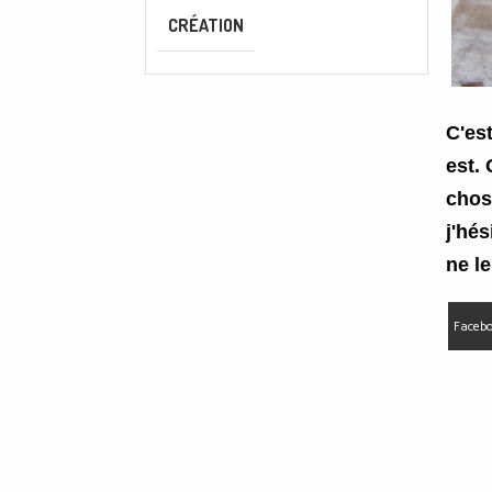
CRÉATION
C'es
est. 
chos
j'hé
ne le
Facebo